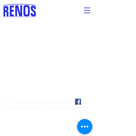
Versicherungs-
& Immobilienmakler
© 2015 by RENOS GmbH |
Impressum
|
Haftungsausschluss
|
Datenschutzerklärung