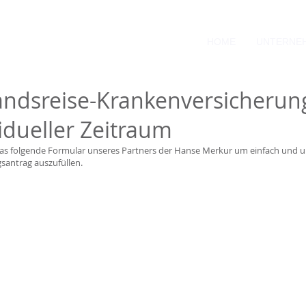
gs- & Immobilienmakler
HOME
UNTERNE
andsreise-Krankenversicherun
idueller Zeitraum
as folgende Formular unseres Partners der Hanse Merkur um einfach und u
santrag auszufüllen.