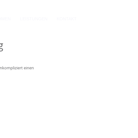
HMEN
LEISTUNGEN
KONTAKT
g
nkompliziert einen